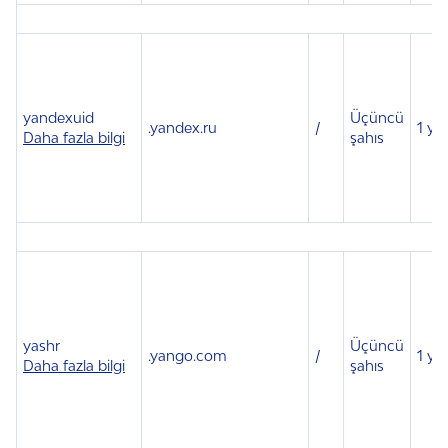
yandexuid
Üçüncü
.
yandex.ru
/
1 yıl
Daha fazla bilgi
şahıs
yashr
Üçüncü
.
yango.com
/
1 yıl
Daha fazla bilgi
şahıs