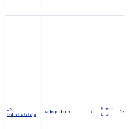
_ga
Birinci
.
nadirgold.com
/
1 yıl
Daha fazla bilgi
taraf