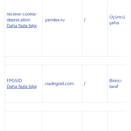
receive-cookie-
Üçüncü
deprecation
.
yandex.ru
/
1
şahıs
Daha fazla bilgi
FPGSID
Birinci
.
nadirgold.com
/
Daha fazla bilgi
taraf