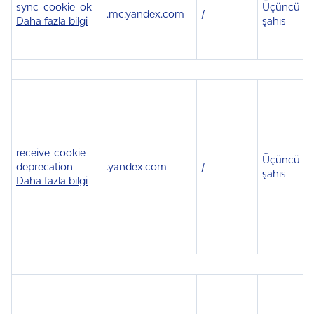
sync_cookie_ok
Üçüncü
.
mc.yandex.com
/
Daha fazla bilgi
şahıs
receive-cookie-
Üçüncü
deprecation
.
yandex.com
/
1
şahıs
Daha fazla bilgi