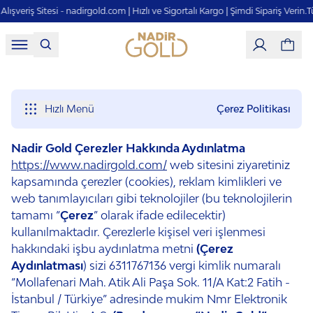
iş Sitesi - nadirgold.com | Hızlı ve Sigortalı Kargo | Şimdi Sipariş Verin.
Türkiye'n
Hızlı Menü
Çerez Politikası
Nadir Gold Çerezler Hakkında Aydınlatma
https://www.nadirgold.com/
web sitesini ziyaretiniz
kapsamında çerezler (cookies), reklam kimlikleri ve
web tanımlayıcıları gibi teknolojiler (bu teknolojilerin
tamamı “
Çerez
” olarak ifade edilecektir)
kullanılmaktadır. Çerezlerle kişisel veri işlenmesi
hakkındaki işbu aydınlatma metni
(Çerez
Aydınlatması
) sizi 6311767136 vergi kimlik numaralı
“Mollafenari Mah. Atik Ali Paşa Sok. 11/A Kat:2 Fatih -
İstanbul / Türkiye” adresinde mukim Nmr Elektronik