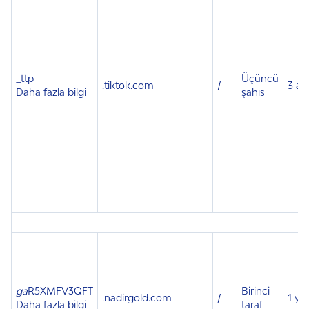
_ttp
Üçüncü
.
tiktok.com
/
3 ay
Daha fazla bilgi
şahıs
ga
R5XMFV3QFT
Birinci
.
nadirgold.com
/
1 yıl
Daha fazla bilgi
taraf