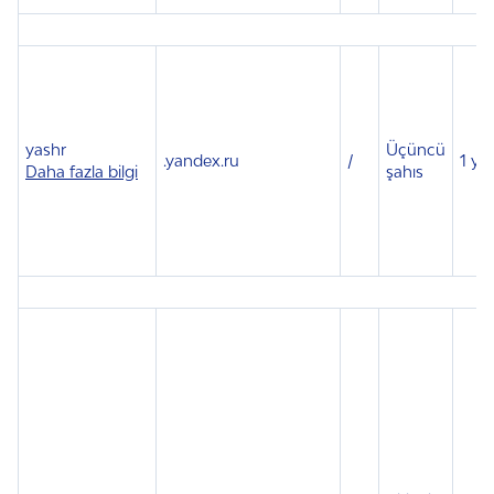
yashr
Üçüncü
.
yandex.ru
/
1 yıl
Daha fazla bilgi
şahıs