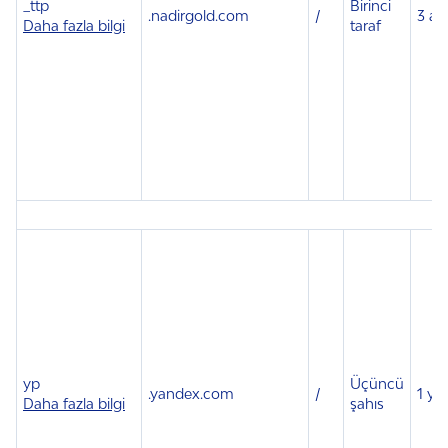
_ttp
Birinci
.
nadirgold.com
/
3 ay
Daha fazla bilgi
taraf
yp
Üçüncü
.
yandex.com
/
1 yıl
Daha fazla bilgi
şahıs