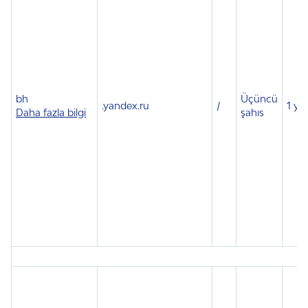
bh
Üçüncü
.
yandex.ru
/
1 yıl
Daha fazla bilgi
şahıs