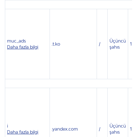
muc_ads
Üçüncü
.t.ko
/
1 yı
Daha fazla bilgi
şahıs
i
Üçüncü
.
yandex.com
/
1 yı
Daha fazla bilgi
şahıs