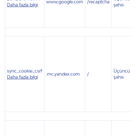
www.google.com
/recaptcha
6
Daha fazla bilgi
şahıs
sync_cookie_csrf
Üçüncü
.
mc.yandex.com
/
Daha fazla bilgi
şahıs