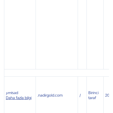
ym
isad
Birinci
.
nadirgold.com
/
20 s
Daha fazla bilgi
taraf