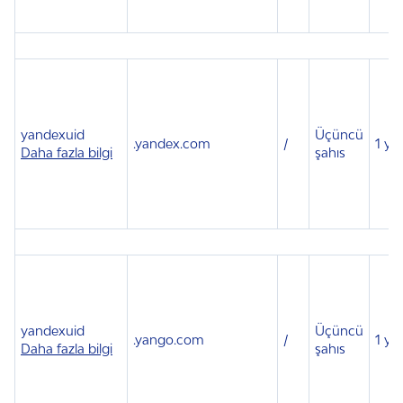
yandexuid
Üçüncü
.
yandex.com
/
1 yıl
Daha fazla bilgi
şahıs
yandexuid
Üçüncü
.
yango.com
/
1 yıl
Daha fazla bilgi
şahıs