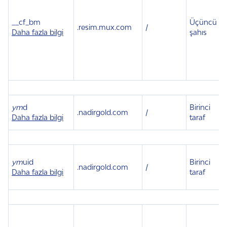
__cf_bm
Üçüncü
.
resim.mux.com
/
Daha fazla bilgi
şahıs
ym
d
Birinci
.
nadirgold.com
/
1
Daha fazla bilgi
taraf
ym
uid
Birinci
.
nadirgold.com
/
1
Daha fazla bilgi
taraf