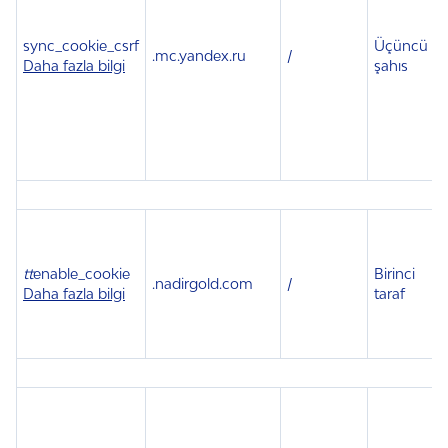
sync_cookie_csrf
Üçüncü
.
mc.yandex.ru
/
Daha fazla bilgi
şahıs
tt
enable_cookie
Birinci
.
nadirgold.com
/
3
Daha fazla bilgi
taraf