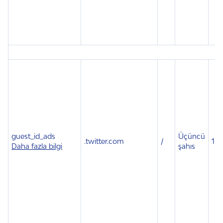
guest_id_ads
Üçüncü
.
twitter.com
/
1 yı
Daha fazla bilgi
şahıs