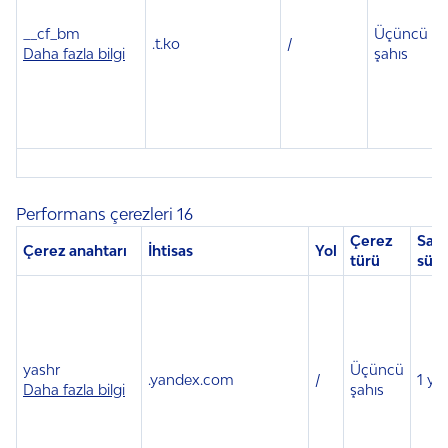
__cf_bm
Üçüncü
.t.ko
/
Daha fazla bilgi
şahıs
Performans çerezleri 16
Çerez
Sak
Çerez anahtarı
İhtisas
Yol
türü
süre
yashr
Üçüncü
.
yandex.com
/
1 yıl
Daha fazla bilgi
şahıs