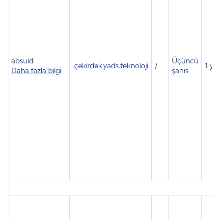
absuid
Üçüncü
.çekirdek.yads.teknoloji
/
1 yıl
Daha fazla bilgi
şahıs