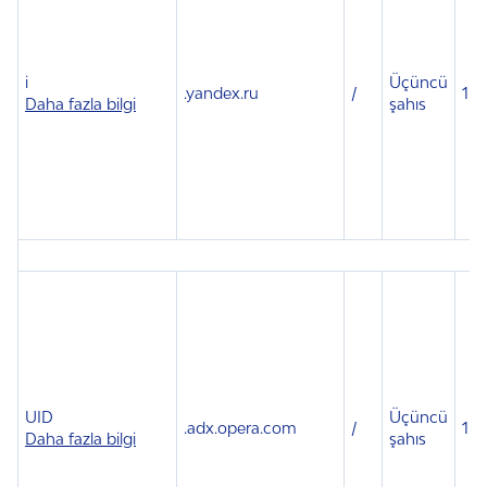
i
Üçüncü
.
yandex.ru
/
1 yı
Daha fazla bilgi
şahıs
UID
Üçüncü
.
adx.opera.com
/
1 yı
Daha fazla bilgi
şahıs