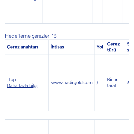
Hedefleme çerezleri 13
Çerez
Sa
Çerez anahtarı
İhtisas
Yol
türü
sür
_fbp
Birinci
.
www.nadirgold.com
/
3 a
Daha fazla bilgi
taraf