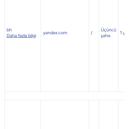
bh
Üçüncü
.
yandex.com
/
1 yıl
Daha fazla bilgi
şahıs