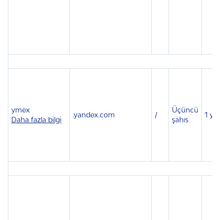
ymex
Üçüncü
.
yandex.com
/
1 yıl
Daha fazla bilgi
şahıs