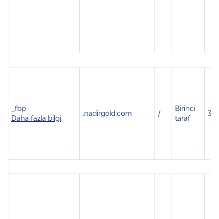
_fbp
Birinci
.
nadirgold.com
/
3 a
Daha fazla bilgi
taraf