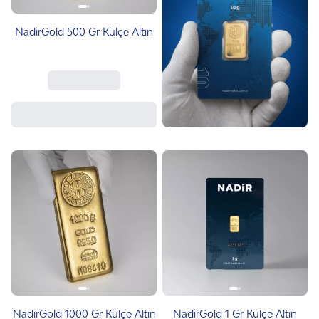
NadirGold 500 Gr Külçe Altın
NadirGold 1000 Gr Külçe Altın
NadirGold 1 Gr Külçe Altın