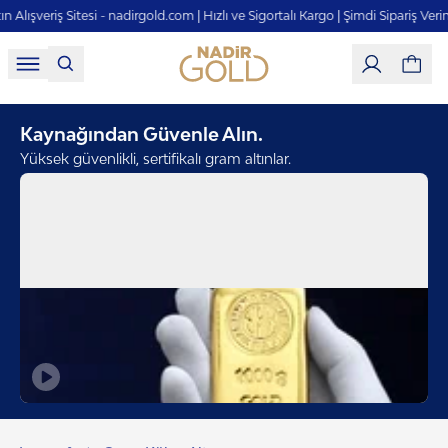
Sitesi - nadirgold.com | Hızlı ve Sigortalı Kargo | Şimdi Sipariş Verin.
Türkiye'nin 
Kaynağından Güvenle Alın.
Yüksek güvenlikli, sertifikalı gram altınlar.