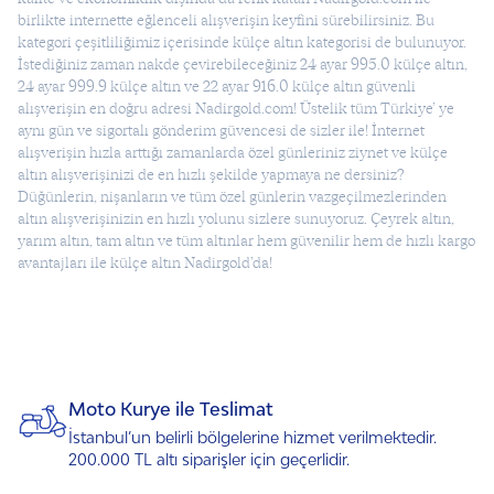
birlikte internette eğlenceli alışverişin keyfini sürebilirsiniz. Bu
kategori çeşitliliğimiz içerisinde külçe altın kategorisi de bulunuyor.
İstediğiniz zaman nakde çevirebileceğiniz 24 ayar 995.0 külçe altın,
24 ayar 999.9 külçe altın ve 22 ayar 916.0 külçe altın güvenli
alışverişin en doğru adresi Nadirgold.com! Üstelik tüm Türkiye’ ye
aynı gün ve sigortalı gönderim güvencesi de sizler ile! İnternet
alışverişin hızla arttığı zamanlarda özel günleriniz ziynet ve külçe
altın alışverişinizi de en hızlı şekilde yapmaya ne dersiniz?
Düğünlerin, nişanların ve tüm özel günlerin vazgeçilmezlerinden
altın alışverişinizin en hızlı yolunu sizlere sunuyoruz. Çeyrek altın,
yarım altın, tam altın ve tüm altınlar hem güvenilir hem de hızlı kargo
avantajları ile külçe altın Nadirgold’da!
Moto Kurye ile Teslimat
İstanbul’un belirli bölgelerine hizmet verilmektedir.
200.000 TL altı siparişler için geçerlidir.