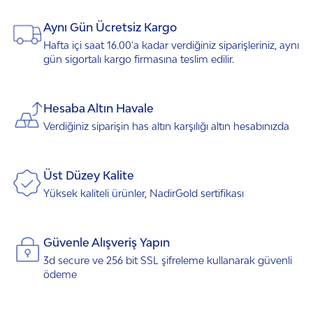
Aynı Gün Ücretsiz Kargo
Hafta içi saat 16.00'a kadar verdiğiniz siparişleriniz, aynı
gün sigortalı kargo firmasına teslim edilir.
Hesaba Altın Havale
Verdiğiniz siparişin has altın karşılığı altın hesabınızda
Üst Düzey Kalite
Yüksek kaliteli ürünler, NadirGold sertifikası
Güvenle Alışveriş Yapın
3d secure ve 256 bit SSL şifreleme kullanarak güvenli
ödeme