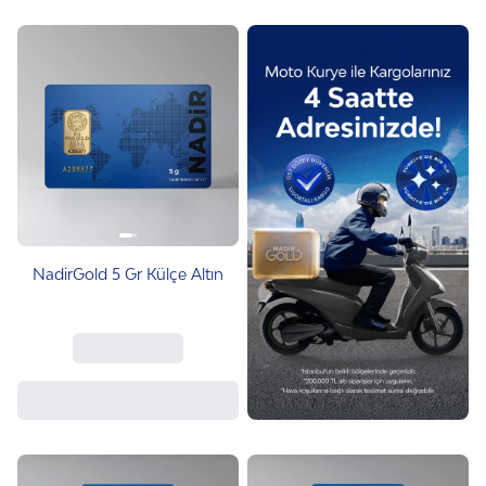
NadirGold 5 Gr Külçe Altın