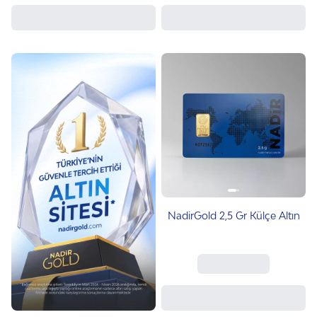
NadirGold 2‚5 Gr Külçe Altın