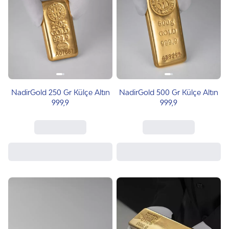
NadirGold 250 Gr Külçe Altın
NadirGold 500 Gr Külçe Altın
999‚9
999‚9