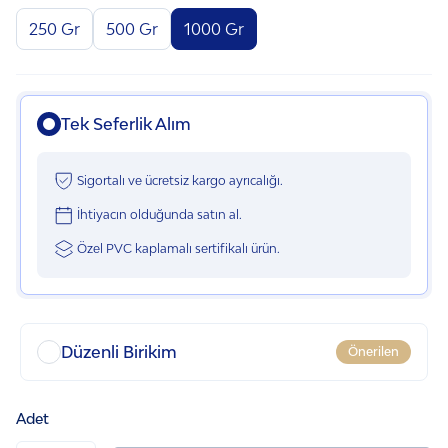
250 Gr
500 Gr
1000 Gr
Tek Seferlik Alım
Sigortalı ve ücretsiz kargo ayrıcalığı.
İhtiyacın olduğunda satın al.
Özel PVC kaplamalı sertifikalı ürün.
Düzenli Birikim
Önerilen
İlk talimatınıza özel 100 TL indirim.
Adet
Bütçenize uygun sıklıkta talimat verin.