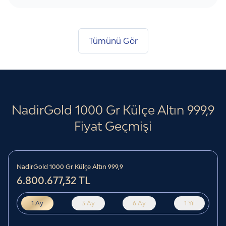
Tümünü Gör
NadirGold 1000 Gr Külçe Altın 999‚9
Fiyat Geçmişi
NadirGold 1000 Gr Külçe Altın 999‚9
6.800.677,32 TL
1 Ay
3 Ay
6 Ay
1 Yıl