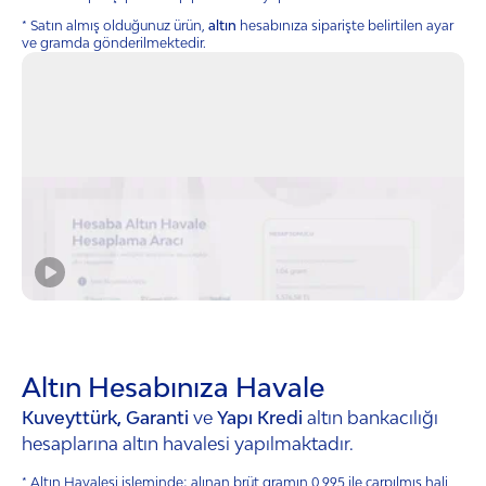
* Satın almış olduğunuz ürün,
altın
hesabınıza siparişte belirtilen ayar
ve gramda gönderilmektedir.
Altın Hesabınıza Havale
Kuveyttürk, Garanti
ve
Yapı Kredi
altın bankacılığı
hesaplarına altın havalesi yapılmaktadır.
* Altın Havalesi işleminde; alınan brüt gramın 0,995 ile çarpılmış hali