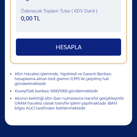
Ödenecek Toplam Tutar ( KDV Dahil )
0,00 TL
HESAPLA
Altın Havalesi işleminde; YapıKredi ve Garanti Bankası
hesaplarına alınan brüt gramın 0,995 ile çarpılmış hali
gönderilmektedir.
KuveytTürk bankası 1000/1000 göndermektedir.
Alıcının belirttiği altın iban numarasına transfer gerçekleştirilir.
GRAM havalesi olarak transfer işlemi yapılmaktadır. IBAN
bilgisi ALICI tarafından belirlenmektedir.