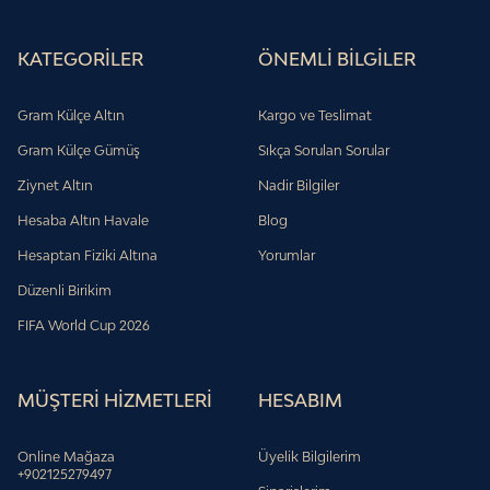
KATEGORİLER
ÖNEMLİ BİLGİLER
Gram Külçe Altın
Kargo ve Teslimat
Gram Külçe Gümüş
Sıkça Sorulan Sorular
Ziynet Altın
Nadir Bilgiler
Hesaba Altın Havale
Blog
Hesaptan Fiziki Altına
Yorumlar
Düzenli Birikim
FIFA World Cup 2026
MÜŞTERİ HİZMETLERİ
HESABIM
Online Mağaza
Üyelik Bilgilerim
+902125279497