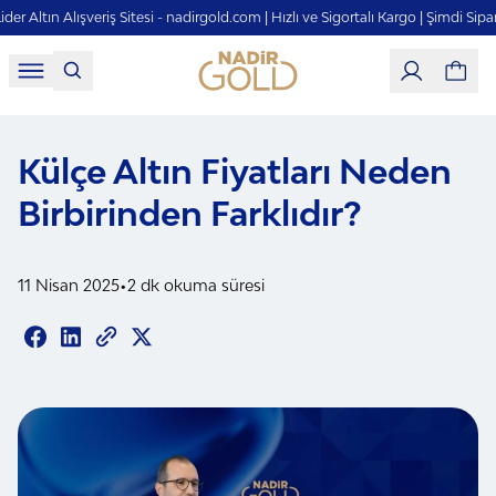
 Altın Alışveriş Sitesi - nadirgold.com | Hızlı ve Sigortalı Kargo | Şimdi Sipariş V
Külçe Altın Fiyatları Neden
Birbirinden Farklıdır?
•
11 Nisan 2025
2
dk okuma süresi