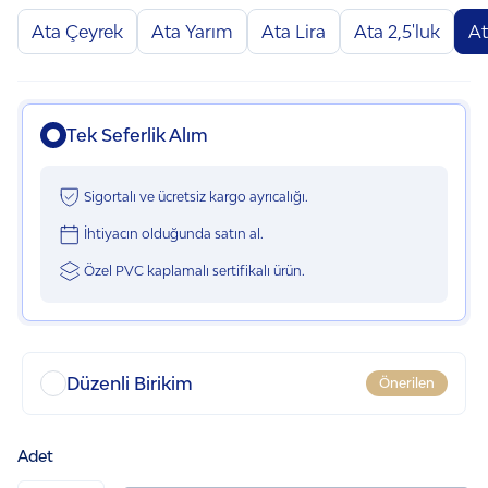
Ata Çeyrek
Ata Yarım
Ata Lira
Ata 2,5'luk
At
Tek Seferlik Alım
Sigortalı ve ücretsiz kargo ayrıcalığı.
İhtiyacın olduğunda satın al.
Özel PVC kaplamalı sertifikalı ürün.
Düzenli Birikim
Önerilen
İlk talimatınıza özel 100 TL indirim.
Adet
Bütçenize uygun sıklıkta talimat verin.