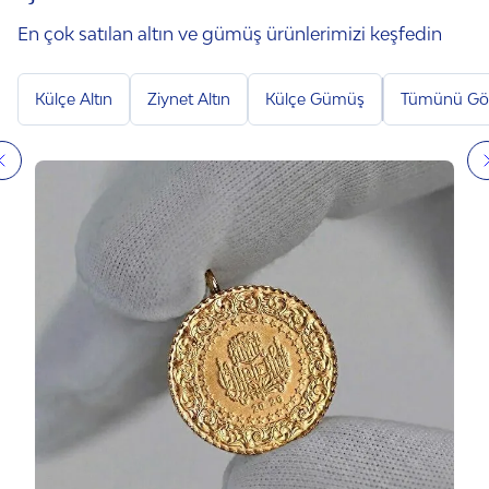
En çok satılan altın ve gümüş ürünlerimizi keşfedin
Külçe Altın
Ziynet Altın
Külçe Gümüş
Tümünü Gö