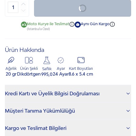
Yakında Stokta
Sigortalı ve ücretsiz kargo ayrıcalığı.
Siparişleriniz düzenli olarak adresinizde.
Moto Kurye ile Teslimat
Aynı Gün Kargo
Talimat nasıl oluşturulur?
(İstanbul'a Özel)
Ürün Hakkında
Ürün Şekli
Ayar
Ağırlık
Kart Boyutları
Saflık
Dikdörtgen
24 Ayar
20 gr
8.6 x 5.4 cm
995,0
Kredi Kartı ve Üyelik Bilgisi Doğrulaması
Gram Külçe Altın Siparişlerinde; Kredi kartı bilgileri ile
Müşteri Tanıma Yükümlülüğü
üye bilgileri eşleşmediğinde, kredi kartı sahibinin
kimlik ve kredi kartı görüntüsünü iletmesi
NadirGold, Masak yükümlülükleri kapsamında
gerekmektedir. Aksi takdirde sipariş iptal edilip para
Kargo ve Teslimat Bilgileri
"Müşterinin Tanınmasına" ilişkin gerekli tedbirleri
iadesi yapılacaktır.