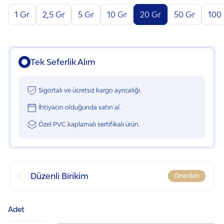
1 Gr
2,5 Gr
5 Gr
10 Gr
20 Gr
50 Gr
100
Tek Seferlik Alım
Sigortalı ve ücretsiz kargo ayrıcalığı.
İhtiyacın olduğunda satın al.
Özel PVC kaplamalı sertifikalı ürün.
Düzenli Birikim
Önerilen
İlk talimatınıza özel 100 TL indirim.
Adet
Bütçenize uygun sıklıkta talimat verin.