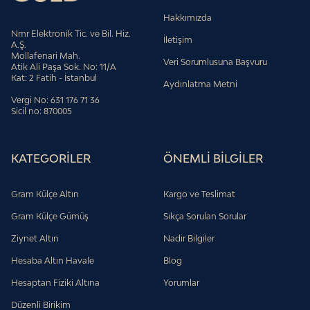
Hakkımızda
Nmr Elektronik Tic. ve Bil. Hiz.
İletişim
A.Ş.
Mollafenari Mah.
Veri Sorumlusuna Başvuru
Atik Ali Paşa Sok. No: 11/A
Kat: 2 Fatih - İstanbul
Aydınlatma Metni
Vergi No: 631 176 71 36
Sicil no: 870005
KATEGORİLER
ÖNEMLİ BİLGİLER
Gram Külçe Altın
Kargo ve Teslimat
Gram Külçe Gümüş
Sıkça Sorulan Sorular
Ziynet Altın
Nadir Bilgiler
Hesaba Altın Havale
Blog
Hesaptan Fiziki Altına
Yorumlar
Düzenli Birikim