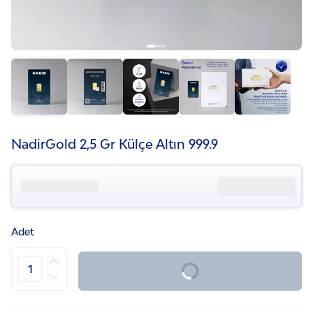
NadirGold 2‚5 Gr Külçe Altın 999.9
Adet
Yakında Stokta