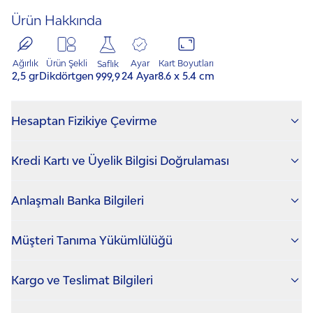
Ürün Hakkında
Ürün Şekli
Ayar
Ağırlık
Kart Boyutları
Saflık
Dikdörtgen
24 Ayar
2,5 gr
8.6 x 5.4 cm
999,9
Hesaptan Fizikiye Çevirme
Kredi Kartı ve Üyelik Bilgisi Doğrulaması
Gram Külçe Altın Siparişlerinde; Kredi kartı bilgileri ile
Anlaşmalı Banka Bilgileri
üye bilgileri eşleşmediğinde, kredi kartı sahibinin
kimlik ve kredi kartı görüntüsünü iletmesi
Garanti Bankası
,
Yapıkredi
ve
Kuveyttürk
banka
gerekmektedir. Aksi takdirde sipariş iptal edilip para
Müşteri Tanıma Yükümlülüğü
hesaplarımıza ödeme gönderebilirsiniz.
iadesi yapılacaktır.
NadirGold, Masak yükümlülükleri kapsamında
Kargo ve Teslimat Bilgileri
"Müşterinin Tanınmasına" ilişkin gerekli tedbirleri
almakla yükümlü olup, kimlik tespitine ilişkin bilgi ve
Siparişiniz, siz teslim alana kadar NadirGold