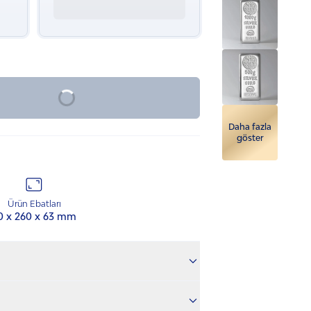
Yakında Stokta
Daha fazla
göster
Ürün Ebatları
0 x 260 x 63 mm
r.