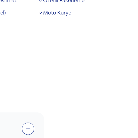
Teslimat
Özenli Paketleme
el)
Moto Kurye