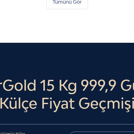
Tümünü Gör
rGold 15 Kg 999‚9 
Külçe
Fiyat Geçmiş
‚9 Gümüş Külçe