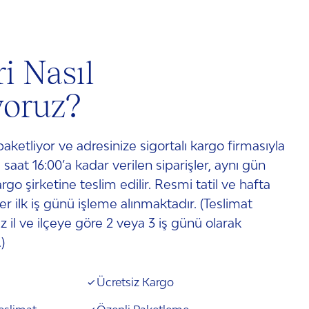
nde hare görünümlü pütürler, siyah
r oluşması doğaldır. Oluşan bu izler
ur olarak değerlendirilmemektedir.
ri Nasıl
arında ürünün değerinde veya
kayba neden olmamaktadır.
yoruz?
 paketliyor ve adresinize sigortalı kargo firmasıyla
i saat 16:00’a kadar verilen siparişler, aynı gün
argo şirketine teslim edilir. Resmi tatil ve hafta
ler ilk iş günü işleme alınmaktadır. (Teslimat
 il ve ilçeye göre 2 veya 3 iş günü olarak
)
Ücretsiz Kargo