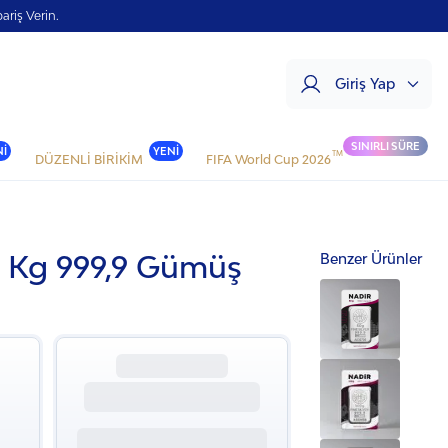
ariş Verin.
Giriş Yap
SINIRLI SÜRE
Nİ
YENİ
TM
DÜZENLİ BİRİKİM
FIFA World Cup
2026
5 Kg 999‚9 Gümüş
Benzer Ürünler