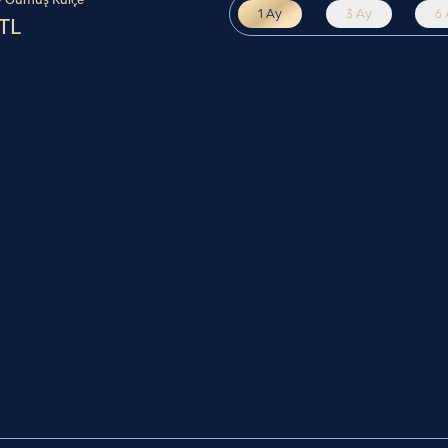
1 Ay
3 Ay
6
 TL