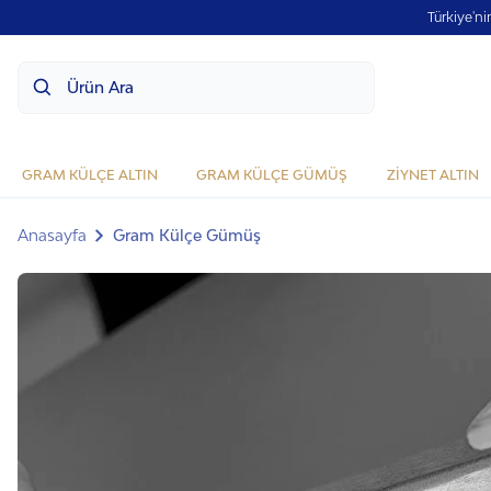
Türkiye'ni
Ürün Ara
GRAM KÜLÇE ALTIN
GRAM KÜLÇE GÜMÜŞ
ZİYNET ALTIN
Anasayfa
Gram Külçe Gümüş