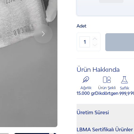
Adet
Ürün Hakkında
Ürün Şekli
Ağırlık
Saflık
Dikdörtgen
15.000 gr
9
999,9
Üretim Süresi
Üretim süresi 3 iş günüdü
LBMA Sertifikalı Ürünler