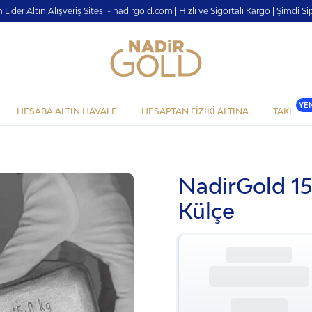
n Lider Altın Alışveriş Sitesi - nadirgold.com | Hızlı ve Sigortalı Kargo | Şimdi Sip
YE
HESABA ALTIN HAVALE
HESAPTAN FİZİKİ ALTINA
TAKI
NadirGold 1
Külçe