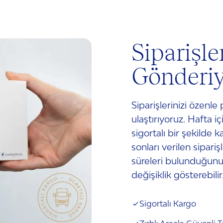
ürünün ön ve arka yüzeyi
lekeler veya hafif çizikle
üretim kaynaklı olup kus
Siparişle
Satış ve saklama aşamal
yapısında herhangi bir 
Gönderi
Siparişlerinizi özenle
ulaştırıyoruz. Hafta iç
sigortalı bir şekilde k
sonları verilen sipariş
süreleri bulunduğunuz
değişiklik gösterebilir.
Sigortalı Kargo